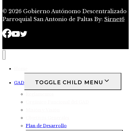
© 2026 Gobierno Autónomo Descentralizado
Parroquial San Antonio de Paltas By:
Sirnet6
Home
TOGGLE CHILD MENU
GAD
Reglamentos
Orgánico Funcional del GAD
Misión y Visión
Objetivos Generales
Plan de Desarrollo