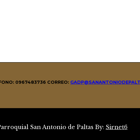
LÉFONO: 0967483736
CORREO:
GADP@SANANTONIODEPALT
rroquial San Antonio de Paltas By:
Sirnet6