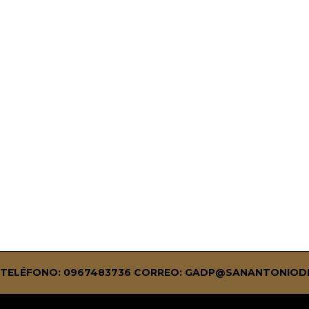
0 TELÉFONO: 0967483736
CORREO:
GADP@SANANTONIODE