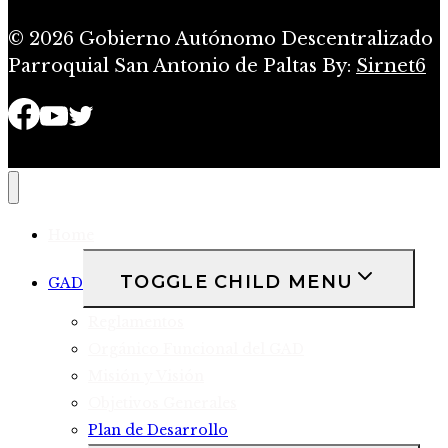
© 2026 Gobierno Autónomo Descentralizado
Parroquial San Antonio de Paltas By:
Sirnet6
Home
TOGGLE CHILD MENU
GAD
Reglamentos
Orgánico Funcional del GAD
Misión y Visión
Objetivos Generales
Plan de Desarrollo