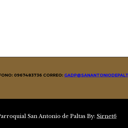
LÉFONO: 0967483736
CORREO:
GADP@SANANTONIODEPALT
rroquial San Antonio de Paltas By:
Sirnet6