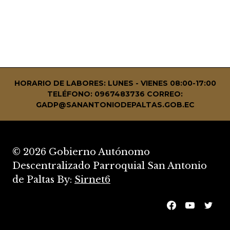
HORARIO DE LABORES: LUNES - VIENES 08:00-17:00
TELÉFONO: 0967483736
CORREO:
GADP@SANANTONIODEPALTAS.GOB.EC
© 2026 Gobierno Autónomo
Descentralizado Parroquial San Antonio
de Paltas By:
Sirnet6