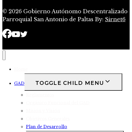
© 2026 Gobierno Autónomo Descentralizado
Parroquial San Antonio de Paltas By:
Sirnet6
Home
TOGGLE CHILD MENU
GAD
Reglamentos
Orgánico Funcional del GAD
Misión y Visión
Objetivos Generales
Plan de Desarrollo