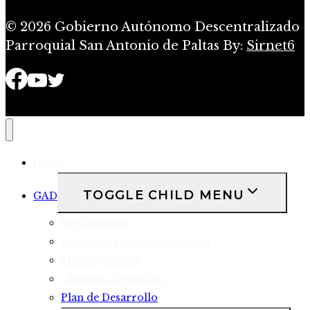
© 2026 Gobierno Autónomo Descentralizado
Parroquial San Antonio de Paltas By:
Sirnet6
Home
TOGGLE CHILD MENU
GAD
Reglamentos
Orgánico Funcional del GAD
Misión y Visión
Objetivos Generales
Plan de Desarrollo