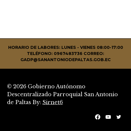
HORARIO DE LABORES: LUNES - VIENES 08:00-17:00
TELÉFONO: 0967483736
CORREO:
GADP@SANANTONIODEPALTAS.GOB.EC
© 2026 Gobierno Autónomo
Descentralizado Parroquial San Antonio
de Paltas By:
Sirnet6