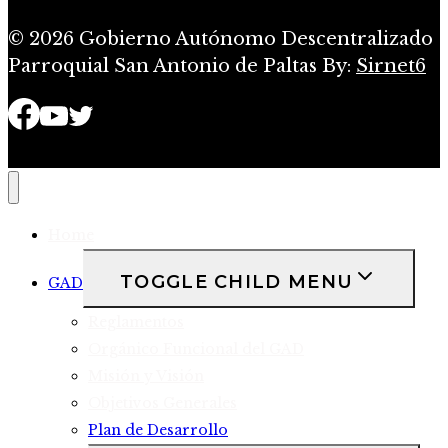
© 2026 Gobierno Autónomo Descentralizado
Parroquial San Antonio de Paltas By:
Sirnet6
Home
TOGGLE CHILD MENU
GAD
Reglamentos
Orgánico Funcional del GAD
Misión y Visión
Objetivos Generales
Plan de Desarrollo